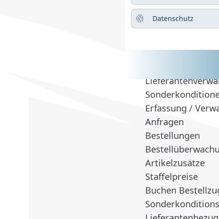
zusätzlich in di
Datenschutz
Materialdispositi
Programme und Fu
Basisp
Lieferantenverwa
Sonderkondition
Erfassung / Verw
Anfragen
Bestellungen
Bestellüberwach
Artikelzusätze
Staffelpreise
Buchen Bestellz
Sonderkonditions
Lieferantenbezugs