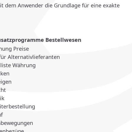
it dem Anwender die Grundlage für eine exakte
usatzprogramme Bestellwesen
nung Preise
ür Alternativlieferanten
sliste Währung
cken
eigen
cht
ik
terbestellung
uf
enbewegungen
tenbezüge