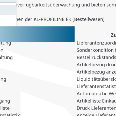
e Periodenverfügbarkeitsüberwachung und bieten som
on.
nktionen der KL-PROFILINE EK (Bestellwesen)
rogramme Bestellwesen
Z
ltung
Lieferantenzuord
en
Sonderkondition f
altung
Bestellrückstand
Artikelbezug dru
Artikelbezug anz
ung
Liquiditätsübersi
Lieferantenstatist
Automatische Wei
ugang
Artikelliste Einka
liste
Druck Lieferant
statistik
Anzeige Lieferan