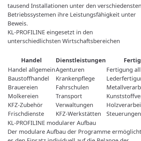
tausend Installationen unter den verschiedenste
Betriebssystemen ihre Leistungsfähigkeit unter
Beweis.
KL-PROFILINE eingesetzt in den
unterschiedlichsten Wirtschaftsbereichen
Handel
Dienstleistungen
Ferti
Handel allgemein
Agenturen
Fertigung al
Baustoffhandel
Krankenpflege
Lederfertig
Brauereien
Fahrschulen
Metallverarb
Molkereien
Transport
Kunststoffve
KFZ-Zubehör
Verwaltungen
Holzverarbe
Frischdienste
KFZ-Werkstätten
Steuerungen
KL-PROFILINE modularer Aufbau
Der modulare Aufbau der Programme ermöglich
es den Einsatz individuell auf die Belange der